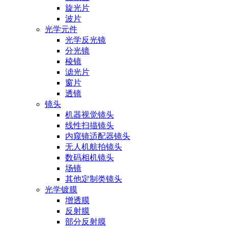
旋光片
波片
光学元件
光学反光镜
分光镜
棱镜
滤光片
窗片
透镜
镜头
机器视觉镜头
线性扫描镜头
内窥镜适配器镜头
无人机航拍镜头
数码相机镜头
场镜
其他定制类镜头
光学镀膜
增透膜
反射膜
部分反射膜