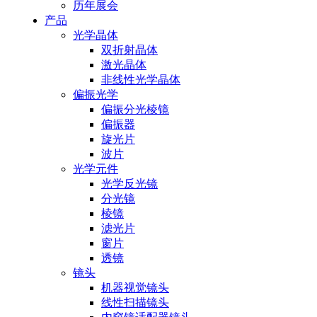
历年展会
产品
光学晶体
双折射晶体
激光晶体
非线性光学晶体
偏振光学
偏振分光棱镜
偏振器
旋光片
波片
光学元件
光学反光镜
分光镜
棱镜
滤光片
窗片
透镜
镜头
机器视觉镜头
线性扫描镜头