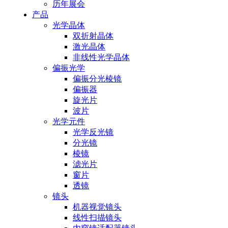
历年展会
产品
光学晶体
双折射晶体
激光晶体
非线性光学晶体
偏振光学
偏振分光棱镜
偏振器
旋光片
波片
光学元件
光学反光镜
分光镜
棱镜
滤光片
窗片
透镜
镜头
机器视觉镜头
线性扫描镜头