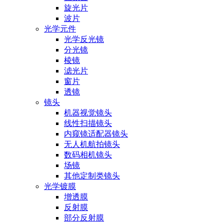
旋光片
波片
光学元件
光学反光镜
分光镜
棱镜
滤光片
窗片
透镜
镜头
机器视觉镜头
线性扫描镜头
内窥镜适配器镜头
无人机航拍镜头
数码相机镜头
场镜
其他定制类镜头
光学镀膜
增透膜
反射膜
部分反射膜