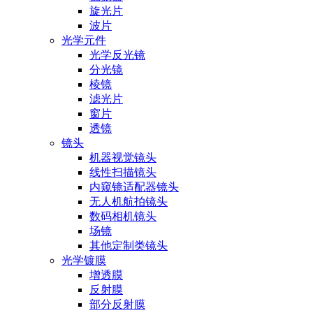
旋光片
波片
光学元件
光学反光镜
分光镜
棱镜
滤光片
窗片
透镜
镜头
机器视觉镜头
线性扫描镜头
内窥镜适配器镜头
无人机航拍镜头
数码相机镜头
场镜
其他定制类镜头
光学镀膜
增透膜
反射膜
部分反射膜