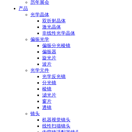
历年展会
产品
光学晶体
双折射晶体
激光晶体
非线性光学晶体
偏振光学
偏振分光棱镜
偏振器
旋光片
波片
光学元件
光学反光镜
分光镜
棱镜
滤光片
窗片
透镜
镜头
机器视觉镜头
线性扫描镜头