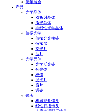
历年展会
产品
光学晶体
双折射晶体
激光晶体
非线性光学晶体
偏振光学
偏振分光棱镜
偏振器
旋光片
波片
光学元件
光学反光镜
分光镜
棱镜
滤光片
窗片
透镜
镜头
机器视觉镜头
线性扫描镜头