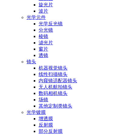
旋光片
波片
光学元件
光学反光镜
分光镜
棱镜
滤光片
窗片
透镜
镜头
机器视觉镜头
线性扫描镜头
内窥镜适配器镜头
无人机航拍镜头
数码相机镜头
场镜
其他定制类镜头
光学镀膜
增透膜
反射膜
部分反射膜