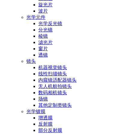
旋光片
波片
光学元件
光学反光镜
分光镜
棱镜
滤光片
窗片
透镜
镜头
机器视觉镜头
线性扫描镜头
内窥镜适配器镜头
无人机航拍镜头
数码相机镜头
场镜
其他定制类镜头
光学镀膜
增透膜
反射膜
部分反射膜