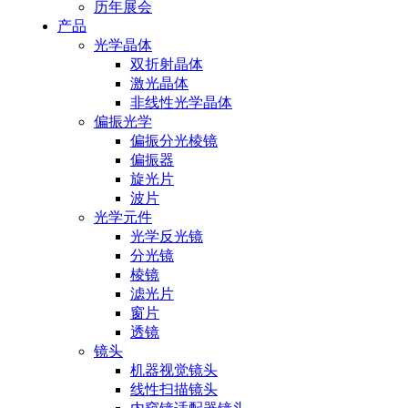
历年展会
产品
光学晶体
双折射晶体
激光晶体
非线性光学晶体
偏振光学
偏振分光棱镜
偏振器
旋光片
波片
光学元件
光学反光镜
分光镜
棱镜
滤光片
窗片
透镜
镜头
机器视觉镜头
线性扫描镜头