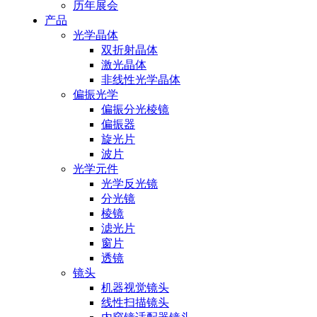
历年展会
产品
光学晶体
双折射晶体
激光晶体
非线性光学晶体
偏振光学
偏振分光棱镜
偏振器
旋光片
波片
光学元件
光学反光镜
分光镜
棱镜
滤光片
窗片
透镜
镜头
机器视觉镜头
线性扫描镜头