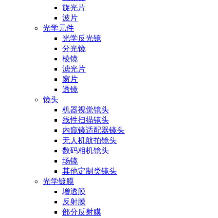
旋光片
波片
光学元件
光学反光镜
分光镜
棱镜
滤光片
窗片
透镜
镜头
机器视觉镜头
线性扫描镜头
内窥镜适配器镜头
无人机航拍镜头
数码相机镜头
场镜
其他定制类镜头
光学镀膜
增透膜
反射膜
部分反射膜