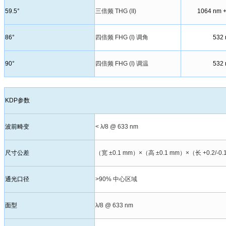
59.5°
三倍频 THG (II)
1064 nm 
86°
四倍频 FHG (I) 调角
532
90°
四倍频 FHG (I) 调温
532
KDP参数
波前畸变
< λ/8 @ 633 nm
尺寸公差
（宽 ±0.1 mm）×（高 ±0.1 mm）×（长 +0.2/-0.
通光口径
>90% 中心区域
面型
λ/8 @ 633 nm