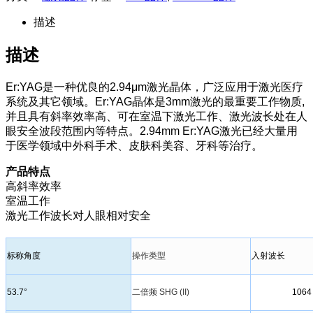
描述
描述
Er:YAG是一种优良的2.94μm激光晶体，广泛应用于激光医疗
系统及其它领域。Er:YAG晶体是3mm激光的最重要工作物质,
并且具有斜率效率高、可在室温下激光工作、激光波长处在人
眼安全波段范围内等特点。2.94mm Er:YAG激光已经大量用
于医学领域中外科手术、皮肤科美容、牙科等治疗。
产品特点
高斜率效率
室温工作
激光工作波长对人眼相对安全
标称角度
操作类型
入射波长
53.7°
二倍频 SHG (II)
1064