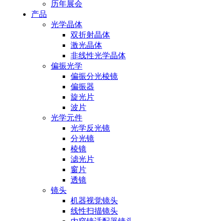
历年展会
产品
光学晶体
双折射晶体
激光晶体
非线性光学晶体
偏振光学
偏振分光棱镜
偏振器
旋光片
波片
光学元件
光学反光镜
分光镜
棱镜
滤光片
窗片
透镜
镜头
机器视觉镜头
线性扫描镜头