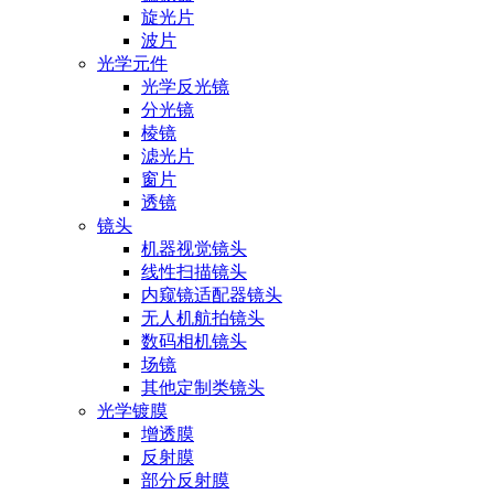
旋光片
波片
光学元件
光学反光镜
分光镜
棱镜
滤光片
窗片
透镜
镜头
机器视觉镜头
线性扫描镜头
内窥镜适配器镜头
无人机航拍镜头
数码相机镜头
场镜
其他定制类镜头
光学镀膜
增透膜
反射膜
部分反射膜