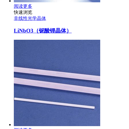
阅读更多
快速浏览
非线性光学晶体
LiNbO3（铌酸锂晶体）