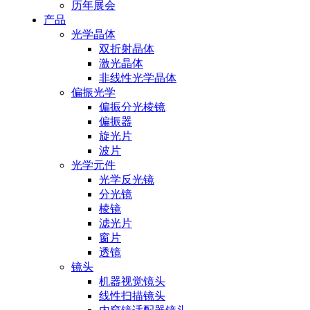
历年展会
产品
光学晶体
双折射晶体
激光晶体
非线性光学晶体
偏振光学
偏振分光棱镜
偏振器
旋光片
波片
光学元件
光学反光镜
分光镜
棱镜
滤光片
窗片
透镜
镜头
机器视觉镜头
线性扫描镜头