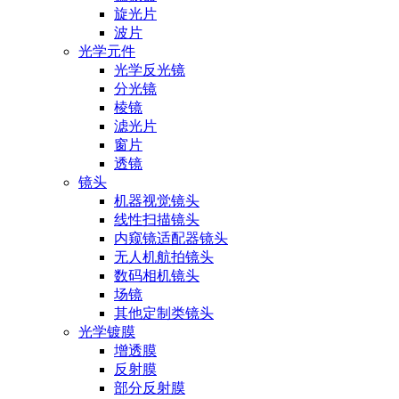
旋光片
波片
光学元件
光学反光镜
分光镜
棱镜
滤光片
窗片
透镜
镜头
机器视觉镜头
线性扫描镜头
内窥镜适配器镜头
无人机航拍镜头
数码相机镜头
场镜
其他定制类镜头
光学镀膜
增透膜
反射膜
部分反射膜