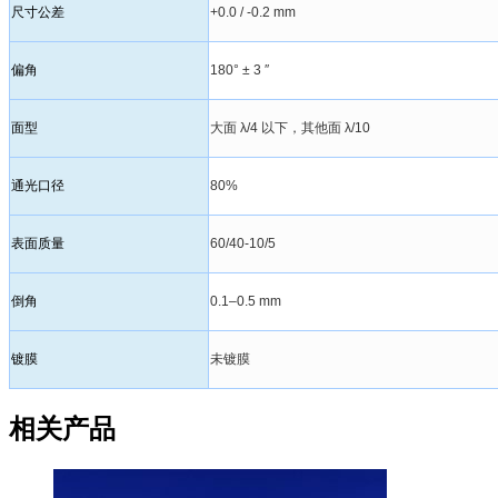
尺寸公差
+0.0 / -0.2 mm
偏角
180° ± 3 ″
面型
大面 λ/4 以下，其他面 λ/10
通光口径
80%
表面质量
60/40-10/5
倒角
0.1–0.5 mm
镀膜
未镀膜
相关产品