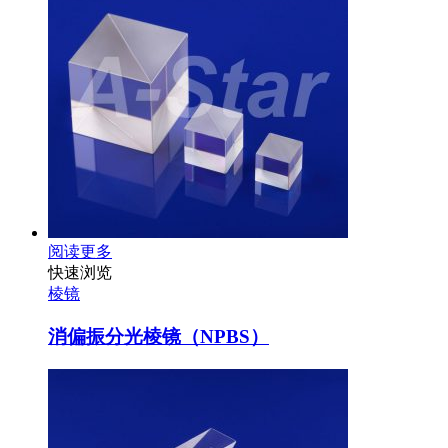
阅读更多
快速浏览
棱镜
消偏振分光棱镜（NPBS）