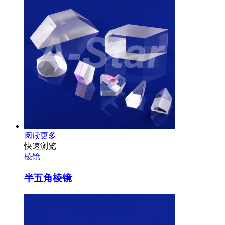
阅读更多
快速浏览
棱镜
半五角棱镜