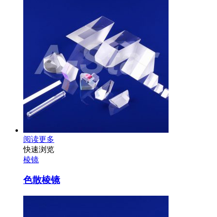
阅读更多
快速浏览
棱镜
色散棱镜