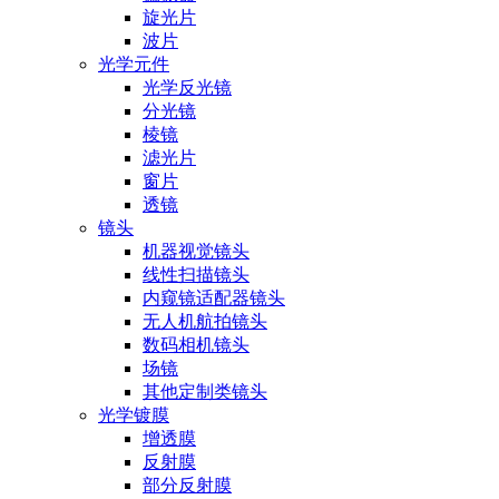
旋光片
波片
光学元件
光学反光镜
分光镜
棱镜
滤光片
窗片
透镜
镜头
机器视觉镜头
线性扫描镜头
内窥镜适配器镜头
无人机航拍镜头
数码相机镜头
场镜
其他定制类镜头
光学镀膜
增透膜
反射膜
部分反射膜