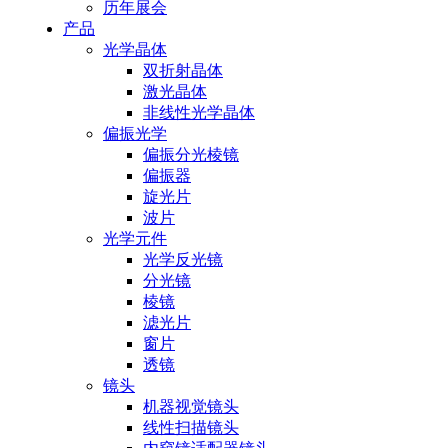
历年展会
产品
光学晶体
双折射晶体
激光晶体
非线性光学晶体
偏振光学
偏振分光棱镜
偏振器
旋光片
波片
光学元件
光学反光镜
分光镜
棱镜
滤光片
窗片
透镜
镜头
机器视觉镜头
线性扫描镜头