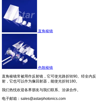
直角棱镜
色散棱镜
直角棱镜常被用作反射镜，它可使光路折转90。经全内反
射，它也可以作为像回射器，能使光折转180。
我们热忱欢迎各界朋友与我们联系、洽谈合作。
电子邮箱：sales@astarphotonics.com